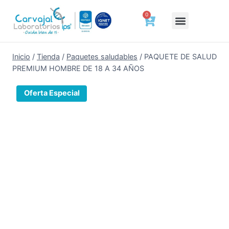
0
Deberes y Derechos del Paciente
Tienda de bienestar
Agenda tu cita
Cotizar ahora
Certificados laborales
Resultados a un clic
Preparación y Tiempo de Entrega de Tus Exámenes
Trabaja con Nosotros
Hablemos de Salud
Inicio
/
Tienda
/
Paquetes saludables
/
PAQUETE DE SALUD
PREMIUM HOMBRE DE 18 A 34 AÑOS
Oferta Especial