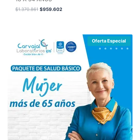
$
1.370.861
$
959.602
Oferta Especial