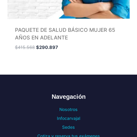
PAQUETE DE SALUD BÁSICO MUJER 65
AÑOS EN ADELANTE
$
415.568
$
290.897
Navegación
Nosotros
Infocarvajal
Sedes
Cotiza y reserva tus exámenes