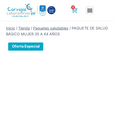
0
Deberes y Derechos del Paciente
Tienda de bienestar
Agenda tu cita
Cotizar ahora
Certificados laborales
Resultados a un clic
Preparación y Tiempo de Entrega de Tus Exámenes
Trabaja con Nosotros
Hablemos de Salud
Inicio
/
Tienda
/
Paquetes saludables
/
PAQUETE DE SALUD
BÁSICO MUJER 35 A 64 AÑOS
Oferta Especial