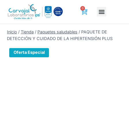
0
Deberes y Derechos del Paciente
Tienda de bienestar
Agenda tu cita
Cotizar ahora
Certificados laborales
Resultados a un clic
Preparación y Tiempo de Entrega de Tus Exámenes
Trabaja con Nosotros
Hablemos de Salud
Inicio
/
Tienda
/
Paquetes saludables
/
PAQUETE DE
DETECCIÓN Y CUIDADO DE LA HIPERTENSIÓN PLUS
Oferta Especial