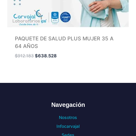
PAQUETE DE SALUD PLUS MUJER 35 A
64 AÑOS
$
912.183
$
638.528
Navegación
Nosotros
Infocarvajal
Sedes