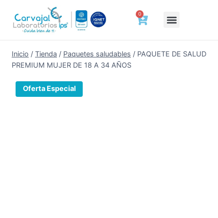
0
Deberes y Derechos del Paciente
Tienda de bienestar
Agenda tu cita
Cotizar ahora
Certificados laborales
Resultados a un clic
Preparación y Tiempo de Entrega de Tus Exámenes
Trabaja con Nosotros
Hablemos de Salud
Inicio
/
Tienda
/
Paquetes saludables
/
PAQUETE DE SALUD
PREMIUM MUJER DE 18 A 34 AÑOS
Oferta Especial