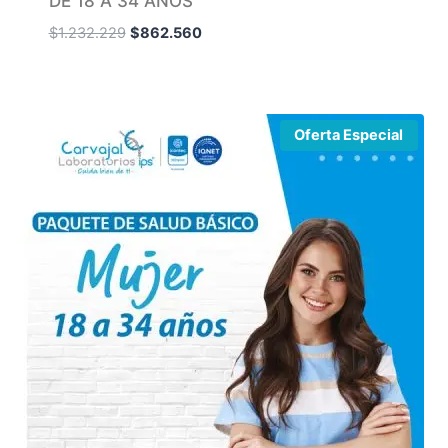
DE 18 A 34 AÑOS
$
1.232.229
$
862.560
Oferta Especial